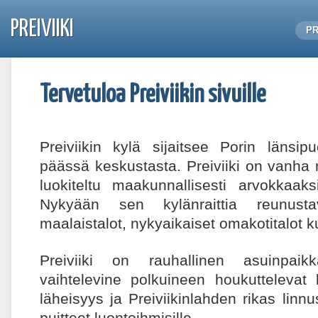
PREIVIIKI
PR
Tervetuloa Preiviikin sivuille
Preiviikin kylä sijaitsee Porin länsip
päässä keskustasta. Preiviiki on vanha
luokiteltu maakunnallisesti arvokkaaksi
Nykyään sen kylänraittia reunustav
maalaistalot, nykyaikaiset omakotitalot 
Preiviiki on rauhallinen asuinpai
vaihtelevine polkuineen houkuttelevat
läheisyys ja Preiviikinlahden rikas linnu
puitteet luontoihmisille.